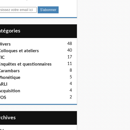
Catégories
48
ivers
40
olloques et ateliers
17
IC
11
nquêtes et questionnaires
8
Carambars
5
honétique
4
ARLI
4
cquisition
2
FOS
Archives