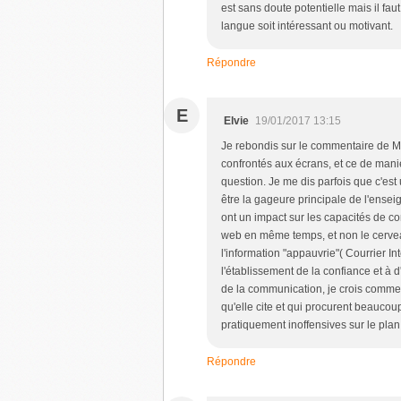
est sans doute potentielle mais il fau
langue soit intéressant ou motivant.
Répondre
E
Elvie
19/01/2017 13:15
Je rebondis sur le commentaire de Mar
confrontés aux écrans, et ce de maniè
question. Je me dis parfois que c'est u
être la gageure principale de l'ensei
ont un impact sur les capacités de co
web en même temps, et non le cerveau
l'information "appauvrie"( Courrier I
l'établissement de la confiance et à
de la communication, je crois comme 
qu'elle cite et qui procurent beaucoup
pratiquement inoffensives sur le pl
Répondre