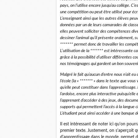
pays, on l’utilise encore jusqu’au collège. C’e
une compétition ou peut être utilisé pour éc
L’enseignant ainsi que les autres élèves peuv
données par un de leurs camarades de classe
elles peuvent solliciter des compétences div
dessiner l’animal qu’il présente oralement, s
******* permet donc de travailler les compé
L’utilisation de la ******* est intéressante c
grâce à la possibilité d’utiliser différentes 
nos témoignages qui gardent un bon souvenir
Malgré le fait qu’aucun d’entre nous n’ait eu
l’école (la « ******* » dans le texte que vous
qu’elle peut constituer dans l’apprentissag
l’ardoise, encore plus interactive puisqu’ell
l’apprenant d’accéder à des jeux, des docume
supports qui permettent l’accès à la langue cib
L’étudiant peut ainsi accéder à une banque 
Il est intéressant de noter ici qu'on pour
premier texte. Justement, on s'aperçoit qu
d'apprentissage dans le monde, permet des