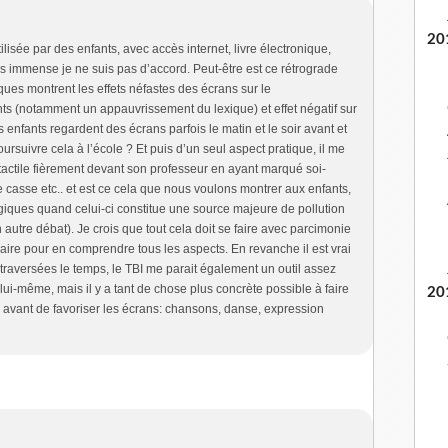
20
ilisée par des enfants, avec accès internet, livre électronique,
 immense je ne suis pas d’accord. Peut-être est ce rétrograde
ues montrent les effets néfastes des écrans sur le
ts (notamment un appauvrissement du lexique) et effet négatif sur
s enfants regardent des écrans parfois le matin et le soir avant et
ursuivre cela à l’école ? Et puis d’un seul aspect pratique, il me
e tactile fièrement devant son professeur en ayant marqué soi-
de casse etc.. et est ce cela que nous voulons montrer aux enfants,
iques quand celui-ci constitue une source majeure de pollution
autre débat). Je crois que tout cela doit se faire avec parcimonie
aire pour en comprendre tous les aspects. En revanche il est vrai
traversées le temps, le TBI me parait également un outil assez
 lui-même, mais il y a tant de chose plus concrète possible à faire
20
 avant de favoriser les écrans: chansons, danse, expression