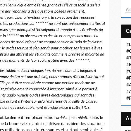
st un lien ludique entre l’enseignant et l’élève associé à un jeu,
E
rire des réponses à des questions posées oralement.
m
ent participer à l’évaluation/ à la correction des réponses
a
. Les productions sur ******* ne sont pas uniquement écrites et
i
erses : par exemple si l’enseignent demande à ses étudiants de
l
ur la ******* on observera un dessin et non pas des mots. La
tences de production et de compréhension au sein de la classe.
#D
ar le professeur peut s’en servir pour motiver ses jeunes élèves
#C
couleurs qui attirent les étudiants comme le précise la majorité de
#T
 des moments de leur scolarisation avec des ********.
#E
 des tablettes électroniques lors de nos cours des langues à
#
 venez de lire est une ardoise), nous sommes d’accord sur l’atout
#P
e. Elle peut être considérée comme une version moderne de
#
e est généralement connectée à Internet. Ainsi, elle permet à
#A
nts audio-visuels ou des livres électroniques qui sont des
#
le autant à l’intérieur qu’à l’extérieur de la salle de classe.
de données incroyablement étendue grâce à cette TICE.
rait facilement remplacer le mot
ardoise
par
tablette
dans le
e la bonne vieille ardoise, utilisée dans bien des situations
 utilisations assez intéressantes et surtout semblables à