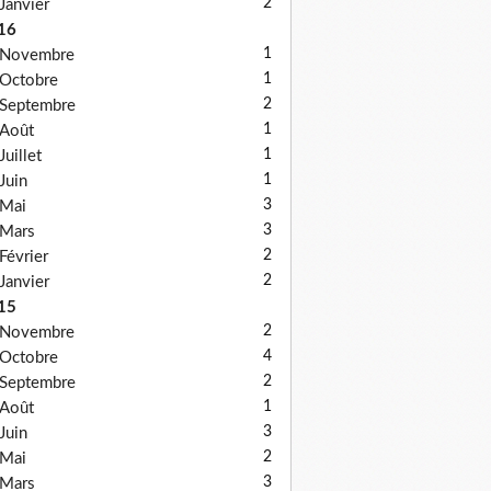
2
Janvier
16
1
Novembre
1
Octobre
2
Septembre
1
Août
1
Juillet
1
Juin
3
Mai
3
Mars
2
Février
2
Janvier
15
2
Novembre
4
Octobre
2
Septembre
1
Août
3
Juin
2
Mai
3
Mars