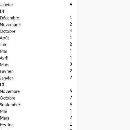
4
Janvier
14
1
Décembre
2
Novembre
4
Octobre
1
Août
2
Juin
1
Mai
1
Avril
3
Mars
2
Février
2
Janvier
13
5
Novembre
2
Octobre
4
Septembre
1
Mai
2
Mars
1
Février