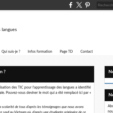
s langues
Qui suis-je ?
Infos formation
Page TD
Contact
n ?
ilisation des TIC pour l'apprentissage des langues a identifié
ale. Pouvez-vous deviner le mot qui a été remplacé ici par «
Abo
s la scolarité de tous d’après les témoignages que nous avons
nou
ire sauf au Vietnam où, d’après une étudiante originaire de ce