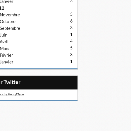
3
Janvier
12
5
Novembre
6
Octobre
3
Septembre
1
Juin
4
Avril
5
Mars
3
Février
1
Janvier
ur Twitter
ts by HenryTTyne