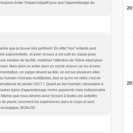
t toujours éviter l'impact négatif pour que l'apprentissage du
20
ine que je trouve très pertinent. En effet "nos" enfants sont
re exponentielle, et avoir recours à cet outil en classe pose
ne solution de facilité, mobiliser l'attention de l'élève étant peut-
gnant. Mais alors on entre dans un cercle vicieux car les écrans
ncentration, on zappe devant sa télé, on est sur plusieurs sites
 humain n'est pas multitâches, tout ce qu'on en retire c'est de
20
nternational de janvier 2017 ). Quant au lien humain, nécessaire à
 d'autres types d'apprentissage moins apparents mais indissociable
Marine que nous devons avoir recours à toutes ces activités
 de plaisir, inscrivent les expériences dans le corps et sont
an écologique, BONUS!!