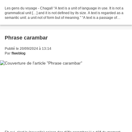
Les gens du voyage - Chagall “A text is a unit of language in use. It is not a
grammatical unit […] and it is not defined by its size. A text is regarded as a
semantic unit: a unit not of form but of meaning.” “A text is a passage of
discourse which is...
Phrase carambar
Publié le 20/09/2024 à 13:14
Par
flweblog