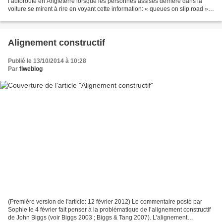
l’autoroute en Angleterre lorsque les personnes assises derrière dans la
voiture se mirent à rire en voyant cette information: « queues on slip road ».
Pire encore au moment de...
Alignement constructif
Publié le 13/10/2014 à 10:28
Par
flweblog
(Première version de l'article: 12 février 2012) Le commentaire posté par
Sophie le 4 février fait penser à la problématique de l’alignement constructif
de John Biggs (voir Biggs 2003 ; Biggs & Tang 2007). L’alignement