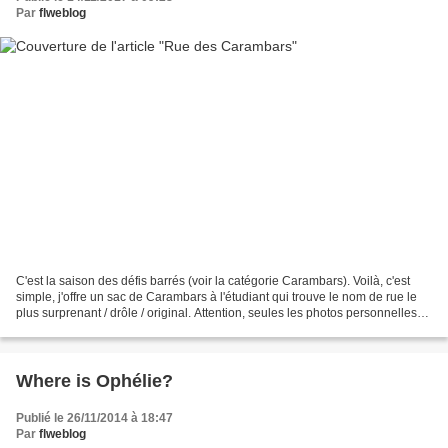
Par
flweblog
C'est la saison des défis barrés (voir la catégorie Carambars). Voilà, c'est
simple, j'offre un sac de Carambars à l'étudiant qui trouve le nom de rue le
plus surprenant / drôle / original. Attention, seules les photos personnelles
sont acceptées. Autrement...
Where is Ophélie?
Publié le 26/11/2014 à 18:47
Par
flweblog