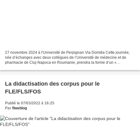
27 novembre 2024 à l'Université de Perpignan Via Domitia Cette journée,
née d’échanges avec deux collègues de l’Université de médecine et de
pharmacie de Cluj-Napoca en Roumanie, prendra la forme d’un «
hackathon » ayant pour but [1] de réunir trois champs...
La didactisation des corpus pour le
FLE/FLS/FOS
Publié le 07/03/2022 à 16:25
Par
flweblog