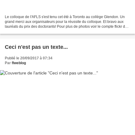
Le colloque de l'AFLS s'est tenu cet été à Toronto au collège Glendon. Un
grand merci aux organisateurs pour la réussite du colloque. Et bravo aux
lauréats du prix des doctorants! Pour plus de photos voir le compte flickr de
l'AFLS. PS. Il reste encore...
Ceci n'est pas un texte...
Publié le 20/09/2017 à 07:34
Par
flweblog