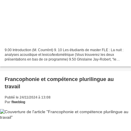
9.00 Introduction (M. Courrént) 9. 10 Les étudiants de master FLE : La nuit :
analyses acoustique et lexico/textométrique (Vous trouverez les deux
présentations en bas de ce programme) 9.50 Ghislaine Jay-Robert, “le
Rhésos d’Euripide, une tragédie de...
Francophonie et compétence plurilingue au
travail
Publié le 24/11/2024 à 13:08
Par
flweblog