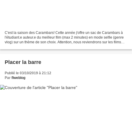
C'est la saison des Carambars! Cette année j'offre un sac de Carambars à
l'étudiant.e auteur.e du meilleur film (max 2 minutes) en mode selfie (genre
vlog) sur un thème de son choix. Attention, nous reviendrons sur les films
dans nos discussions sur leur...
Placer la barre
Publié le 03/10/2019 à 21:12
Par
flweblog