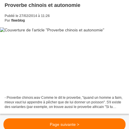
Proverbe chinois et autonomie
Publié le 27/02/2014 à 11:26
Par
flweblog
- Proverbe chinois.wav Comme le dit le proverbe, "quand un homme a faim,
mieux vaut lui appendre à pêcher que de lui donner un poisson". S'il existe
des variantes (par exemple, on trouve aussi le proverbe africain "Si tu
donnes un poisson à un homme il...
Page suivante >