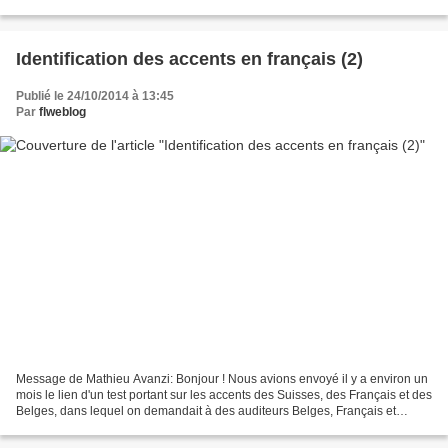
constructif (désormais AC) emprunte...
Identification des accents en français (2)
Publié le 24/10/2014 à 13:45
Par
flweblog
Message de Mathieu Avanzi: Bonjour ! Nous avions envoyé il y a environ un
mois le lien d'un test portant sur les accents des Suisses, des Français et des
Belges, dans lequel on demandait à des auditeurs Belges, Français et
Suisses d'écouter 60 fois la...