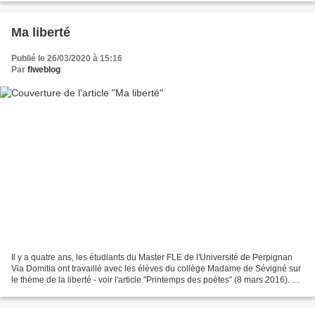
Ma liberté
Publié le 26/03/2020 à 15:16
Par
flweblog
Il y a quatre ans, les étudiants du Master FLE de l'Université de Perpignan
Via Domitia ont travaillé avec les élèves du collège Madame de Sévigné sur
le thème de la liberté - voir l'article "Printemps des poètes" (8 mars 2016). En
mars 2020 les étudiants...