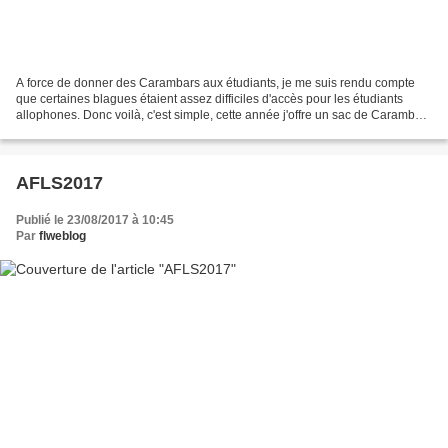
A force de donner des Carambars aux étudiants, je me suis rendu compte
que certaines blagues étaient assez difficiles d'accès pour les étudiants
allophones. Donc voilà, c'est simple, cette année j'offre un sac de Carambars
à la personne capable de trouver...
AFLS2017
Publié le 23/08/2017 à 10:45
Par
flweblog