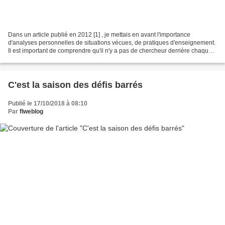
Dans un article publié en 2012 [1] , je mettais en avant l'importance
d'analyses personnelles de situations vécues, de pratiques d'enseignement.
Il est important de comprendre qu'il n'y a pas de chercheur derrière chaque
enseignant, prêt à guider, contrôler,...
C'est la saison des défis barrés
Publié le 17/10/2018 à 08:10
Par
flweblog