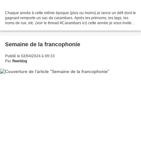
Chaque année à cette même époque (plus ou moins) je lance un défi dont le
gagnant remporte un sac de carambars. Après les prénoms, les tags, les
noms de rue, etc. (voir le thread #Carambars ici) cette année je vous invite à
imaginer les prises de paroles...
Semaine de la francophonie
Publié le 02/04/2024 à 09:33
Par
flweblog