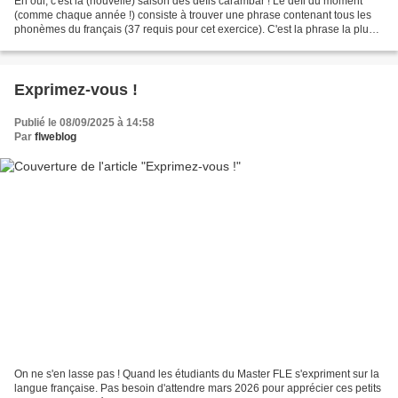
Eh oui, c'est la (nouvelle) saison des défis carambar ! Le défi du moment
(comme chaque année !) consiste à trouver une phrase contenant tous les
phonèmes du français (37 requis pour cet exercice). C'est la phrase la plus
courte qui sera récompensée par...
Exprimez-vous !
Publié le 08/09/2025 à 14:58
Par
flweblog
On ne s'en lasse pas ! Quand les étudiants du Master FLE s'expriment sur la
langue française. Pas besoin d'attendre mars 2026 pour apprécier ces petits