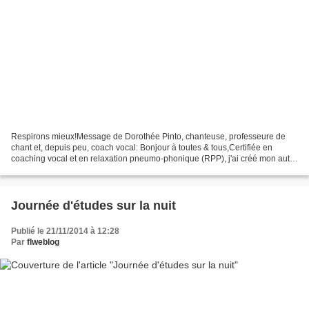
Respirons mieux!Message de Dorothée Pinto, chanteuse, professeure de
chant et, depuis peu, coach vocal: Bonjour à toutes & tous,Certifiée en
coaching vocal et en relaxation pneumo-phonique (RPP), j'ai créé mon auto-
entreprise cet été.La relaxation pneumo-phonique...
Journée d'études sur la nuit
Publié le 21/11/2014 à 12:28
Par
flweblog