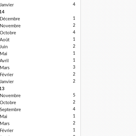
4
Janvier
14
1
Décembre
2
Novembre
4
Octobre
1
Août
2
Juin
1
Mai
1
Avril
3
Mars
2
Février
2
Janvier
13
5
Novembre
2
Octobre
4
Septembre
1
Mai
2
Mars
1
Février