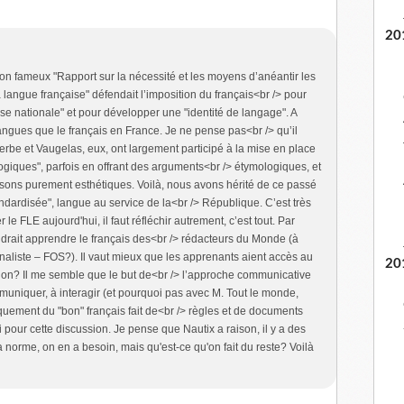
20
on fameux "Rapport sur la nécessité et les moyens d’anéantir les
a langue française" défendait l’imposition du français<br /> pour
se nationale" et pour développer une "identité de langage". A
 langues que le français en France. Je ne pense pas<br /> qu’il
erbe et Vaugelas, eux, ont largement participé à la mise en place
logiques", parfois en offrant des arguments<br /> étymologiques, et
isons purement esthétiques. Voilà, nous avons hérité de ce passé
tandardisée", langue au service de la<br /> République. C’est très
le FLE aujourd'hui, il faut réfléchir autrement, c’est tout. Par
faudrait apprendre le français des<br /> rédacteurs du Monde (à
naliste – FOS?). Il vaut mieux que les apprenants aient accès au
20
 non? Il me semble que le but de<br /> l’approche communicative
uniquer, à interagir (et pourquoi pas avec M. Tout le monde,
quement du "bon" français fait de<br /> règles et de documents
i pour cette discussion. Je pense que Nautix a raison, il y a des
a norme, on en a besoin, mais qu'est-ce qu'on fait du reste? Voilà