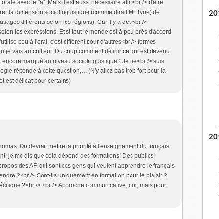
 orale avec le "à". Mais il est aussi nécessaire afin<br /> d'être
rer la dimension sociolinguistique (comme dirait Mr Tyne) de
20
 usages différents selon les régions). Car il y a des<br />
elon les expressions. Et si tout le monde est à peu près d'accord
utilise peu à l'oral, c'est différent pour d'autres<br /> formes
u je vais au coiffeur. Du coup comment définir ce qui est devenu
st encore marqué au niveau sociolinguistique? Je ne<br /> suis
gle réponde à cette question,… (N'y allez pas trop fort pour la
et est délicat pour certains)
20
omas. On devrait mettre la priorité à l'enseignement du français
ment, je me dis que cela dépend des formations! Des publics!
ropos des AF, qui sont ces gens qui veulent apprendre le français
rendre ?<br /> Sont-ils uniquement en formation pour le plaisir ?
pécifique ?<br /> <br /> Approche communicative, oui, mais pour