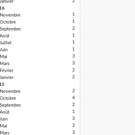
2
Janvier
16
1
Novembre
1
Octobre
2
Septembre
1
Août
1
Juillet
1
Juin
3
Mai
3
Mars
2
Février
2
Janvier
15
2
Novembre
4
Octobre
2
Septembre
1
Août
3
Juin
2
Mai
3
Mars