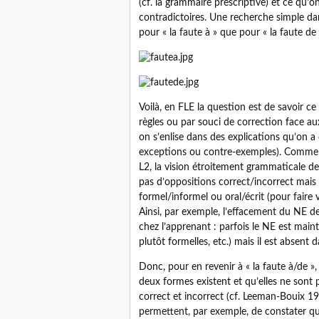
(cf. la grammaire prescriptive) et ce qu’o
contradictoires. Une recherche simple d
pour « la faute à » que pour « la faute de 
Voilà, en FLE la question est de savoir c
règles ou par souci de correction face aux
on s’enlise dans des explications qu’on 
exceptions ou contre-exemples). Comme le
L2, la vision étroitement grammaticale de
pas d’oppositions correct/incorrect mais
formel/informel ou oral/écrit (pour faire 
Ainsi, par exemple, l’effacement du NE d
chez l’apprenant : parfois le NE est maint
plutôt formelles, etc.) mais il est absent 
Donc, pour en revenir à « la faute à/de »,
deux formes existent et qu’elles ne sont p
correct et incorrect (cf. Leeman-Bouix 199
permettent, par exemple, de constater qu’o