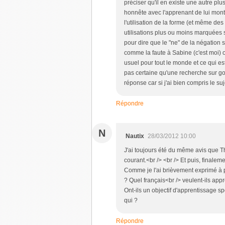
préciser qu'il en existe une autre plus
honnête avec l'apprenant de lui mont
l'utilisation de la forme (et même des
utilisations plus ou moins marquées s
pour dire que le "ne" de la négation s'
comme la faute à Sabine (c'est moi) o
usuel pour tout le monde et ce qui e
pas certaine qu'une recherche sur goo
réponse car si j'ai bien compris le suj
Répondre
N
Nautix
28/03/2012 10:00
J'ai toujours été du même avis que Th
courant.<br /> <br /> Et puis, finale
Comme je l'ai brièvement exprimé à p
? Quel français<br /> veulent-ils app
Ont-ils un objectif d'apprentissage s
qui ?
Répondre