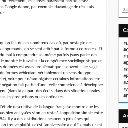
n dit réellement, les choses paraissent parfois assez
ans Google donne, par exemple, davantage de résultats
E
» :
m
a
i
l
e qu’on fait de ces nombreux cas où, par nostalgie des
#D
 apprenants, on se sent attiré par la forme « correcte ». Et
#C
a du mal à comprendre soi-même parfois (sans parler des
#T
 montre le travail sur la compétence sociolinguistique en
#E
s données est assez problématique : souvent, il ne s’agit
#
 de formes véhiculant véritablement un sens du type
#P
vite), voire pour désambiguïser certaines informations, etc.
#
e négation fait partie d’une réelle compétence à développer
#A
enu (dans la plupart des écrits, dans des situations orales
#
dans les productions orales ordinaires.
 l’étude descriptive de la langue française montre que les
as bien analysées si on en reste à l’opposition simple entre
4). Il y a des distributions beaucoup plus fines qui
n trouve plutôt « c’est l’anniversaire à qui ? » mais « c’est