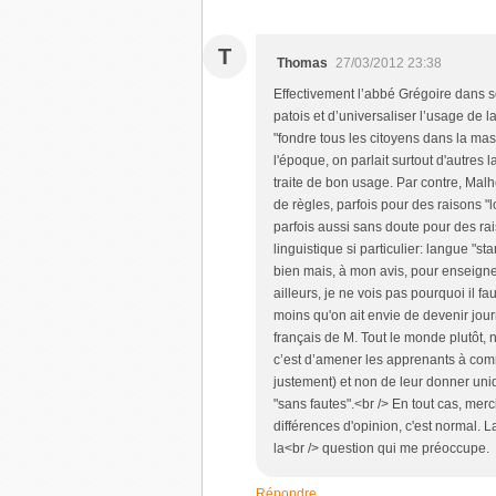
T
Thomas
27/03/2012 23:38
Effectivement l’abbé Grégoire dans s
patois et d’universaliser l’usage de l
"fondre tous les citoyens dans la mas
l'époque, on parlait surtout d'autres
traite de bon usage. Par contre, Malh
de règles, parfois pour des raisons "
parfois aussi sans doute pour des ra
linguistique si particulier: langue "s
bien mais, à mon avis, pour enseigner 
ailleurs, je ne vois pas pourquoi il 
moins qu'on ait envie de devenir jour
français de M. Tout le monde plutôt,
c’est d’amener les apprenants à comm
justement) et non de leur donner uni
"sans fautes".<br /> En tout cas, merc
différences d'opinion, c'est normal. L
la<br /> question qui me préoccupe.
Répondre