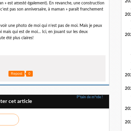
20
n » est attesté également). En revanche, une construction
« c’est pas son anniversaire, à maman » paraît franchement
20
avoir une photo de moi qui n’est pas de moi. Mais je peux
i mais qui est de moi… Ici, en jouant sur les deux
20
te été plus claires!
Repost
0
20
20
P*tain de m*rde !
r cet article
20
20