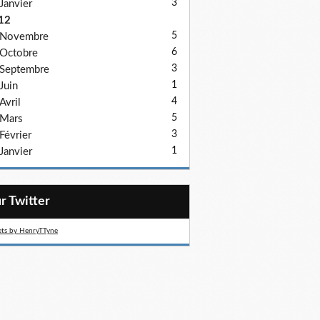
3
Janvier
12
5
Novembre
6
Octobre
3
Septembre
1
Juin
4
Avril
5
Mars
3
Février
1
Janvier
ur Twitter
ts by HenryTTyne