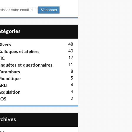
Catégories
48
ivers
40
olloques et ateliers
17
IC
11
nquêtes et questionnaires
8
Carambars
5
honétique
4
ARLI
4
cquisition
2
FOS
Archives