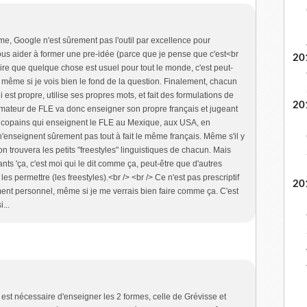
me, Google n'est sûrement pas l'outil par excellence pour
ous aider à former une pre-idée (parce que je pense que c'est<br
20
, dire que quelque chose est usuel pour tout le monde, c'est peut-
n) même si je vois bien le fond de la question. Finalement, chacun
i est propre, utilise ses propres mots, et fait des formulations de
20
rmateur de FLE va donc enseigner son propre français et jugeant
es copains qui enseignent le FLE au Mexique, aux USA, en
n'enseignent sûrement pas tout à fait le même français. Même s'il y
n trouvera les petits "freestyles" linguistiques de chacun. Mais
nts 'ça, c'est moi qui le dit comme ça, peut-être que d'autres
es permettre (les freestyles).<br /> <br /> Ce n'est pas prescriptif
20
ement personnel, même si je me verrais bien faire comme ça. C'est
...
il est nécessaire d'enseigner les 2 formes, celle de Grévisse et