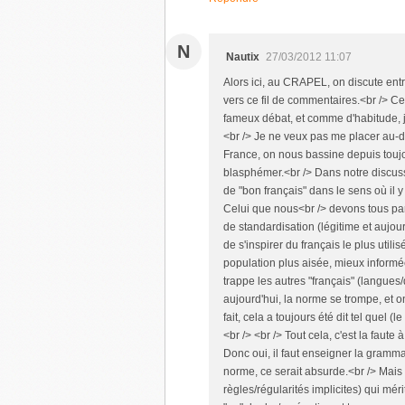
N
Nautix
27/03/2012 11:07
Alors ici, au CRAPEL, on discute entr
vers ce fil de commentaires.<br /> Ce
fameux débat, et comme d'habitude, je
<br /> Je ne veux pas me placer au-de
France, on nous bassine depuis touj
blasphémer.<br /> Dans notre discus
de "bon français" dans le sens où il y
Celui que nous<br /> devons tous par
de standardisation (légitime et aujour
de s'inspirer du français le plus utilisé
population plus aisée, mieux informée
trappe les autres "français" (langues
aujourd'hui, la norme se trompe, et on
fait, cela a toujours été dit tel quel 
<br /> <br /> Tout cela, c'est la faute
Donc oui, il faut enseigner la gramma
norme, ce serait absurde.<br /> Mais i
règles/régularités implicites) qui mérit