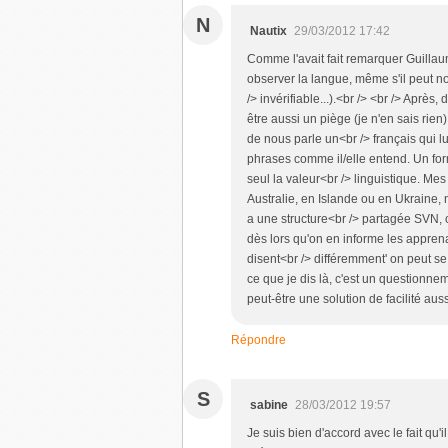
N
Nautix
29/03/2012 17:42
Comme l'avait fait remarquer Guillau
observer la langue, même s'il peut n
/> invérifiable...).<br /> <br /> Après
être aussi un piège (je n'en sais rie
de nous parle un<br /> français qui lu
phrases comme il/elle entend. Un fo
seul la valeur<br /> linguistique. M
Australie, en Islande ou en Ukraine, 
a une structure<br /> partagée SVN, o
dès lors qu'on en informe les apprena
disent<br /> différemment' on peut se l
ce que je dis là, c'est un questionn
peut-être une solution de facilité aussi
Répondre
S
sabine
28/03/2012 19:57
Je suis bien d'accord avec le fait qu'