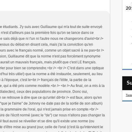
20
e étudiants. J'y suis avec Guillaume qui m'a tout de suite envoyé
 n'est d'ailleurs pas la première fois qu'on se lance dans ce
 sais déjà que ni l'un ni l'autre nous ne changerons d'avis!<br />
ssus du débat en disant cela, mais j'ai la conviction qu'en
ours avec le français normé, comme un objet sacré à ne pas<br />
sion, Guillaume dit que la norme n'est pas forcément synonyme
 aurait un mauvais français, mais plutôt que c'est LE français.
ler pour bien se comprendre.<br /> <br /> C'est dans une optique
d'hui très utile!) que la norme a été instaurée, seulement, au lieu
 à l'époque, c'est le<br /> français de l'élite, la partie de la
S
, qui a été pris comme modèle.<br /> <br /> Au final, on a mis à la
/dialectes), ceux des populations de province. Donc oui,
Twee
 se retrouve à dire que ce qu'untel dit<br /> est faux, alors qu'en
(le "que je t'aime" de Johnny ne date pas de la sortie de son album)
 à la grammaire de l'oral, qui n'est jamais prise en compte.<br />
ire de l'écrit normé (avec le "de") car nous n'allons pas changer la
l faut aussi se réveiller et se dire qu'il existe une norme (ou
e d'être mise au grand jour, celle de l'oral (c'est là qu'intervient le