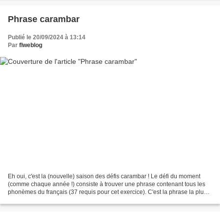
Phrase carambar
Publié le 20/09/2024 à 13:14
Par
flweblog
Eh oui, c'est la (nouvelle) saison des défis carambar ! Le défi du moment
(comme chaque année !) consiste à trouver une phrase contenant tous les
phonèmes du français (37 requis pour cet exercice). C'est la phrase la plus
courte qui sera récompensée par...