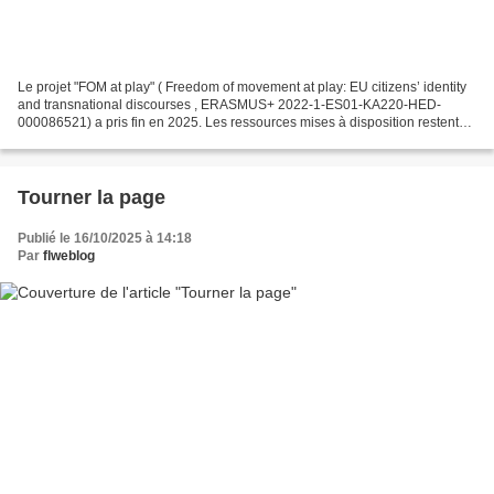
Le projet "FOM at play" ( Freedom of movement at play: EU citizens’ identity
and transnational discourses , ERASMUS+ 2022-1-ES01-KA220-HED-
000086521) a pris fin en 2025. Les ressources mises à disposition restent
très largement à exploiter - un riche...
Tourner la page
Publié le 16/10/2025 à 14:18
Par
flweblog