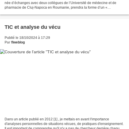
née d’échanges avec deux collègues de l’Université de médecine et de
pharmacie de Cluj-Napoca en Roumanie, prendra la forme d’un «
hackathon » ayant pour but [1] de réunir trois champs...
TIC et analyse du vécu
Publié le 18/10/2024 à 17:29
Par
flweblog
Dans un article publié en 2012 [1] , je mettais en avant l'importance
d'analyses personnelles de situations vécues, de pratiques d'enseignement.
Il est important de comprendre qu'il n'y a pas de chercheur derrière chaque